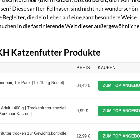
sen? Diese sanften Fellnasen sind nicht nur wunderschön
 Begleiter, die dein Leben auf eine ganz besondere Weise
auchen in die faszinierende Welt dieser außergewöhnliche
BKH Katzenfutter Produkte
PREIS
KAUFEN
orthair, 1er Pack (1 x 10 kg Beutel) -
84,49 €
ZUM TOP ANGEBO
 Adult | 400 g | Trockenfutter speziell
9,99 €
ZUM TOP ANGEBO
urzhaar Katzen | ...
utter trocken zur Gewichtskontrolle |
12,99 €
ZUM TOP ANGEBO