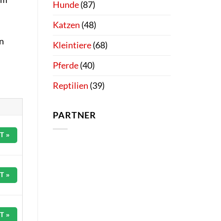
Hunde
(87)
Katzen
(48)
n
Kleintiere
(68)
Pferde
(40)
Reptilien
(39)
PARTNER
T »
T »
T »