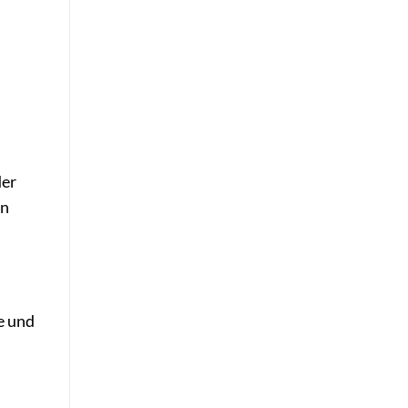
der
on
e und