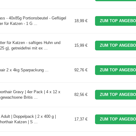
ss - 40x85g Portionsbeutel - Geflügel
18,99 €
ZUM TOP ANGEBO
er für Katzen - 1 G ...
er für Katzen - saftiges Huhn und
15,99 €
ZUM TOP ANGEBO
5 g), getreidefrei mit ex ...
ir 2 x 4kg Sparpackung ...
92,76 €
ZUM TOP ANGEBO
orthair Gravy | 4er Pack | 4 x 12 x
82,56 €
ZUM TOP ANGEBO
usgewachsene Britis ...
 Adult | Doppelpack | 2 x 400 g |
17,37 €
ZUM TOP ANGEBO
Shorthair Katzen | S ...