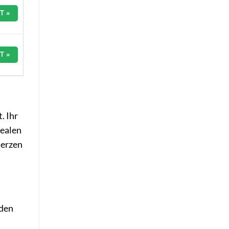
T »
T »
. Ihr
dealen
Herzen
 den