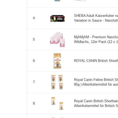
SHEBA Adult Katzenfutter na
4
Variation in Sauce - Nassfutt
MjAMjAM - Premium Nassfutt
5
Wildlachs, 12er Pack (12 x 12
ROYAL CANIN British Shortha
6
Royal Canin Feline British Sh
7
85g | Alleinfuttermittel für a
Royal Canin British Shorthair
8
Alleinfuttermittel für British 