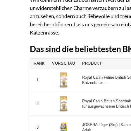
unwiderstehlichen Charme verzaubern zu las
anzusehen, sondern auch liebevolle und treue
bereichern können. Lass uns gemeinsam eint
Katzenrasse.
Das sind die beliebtesten 
RANK
VORSCHAU
PRODUKT
Royal Canin Feline British Sh
1
Katzenfutter ...
Royal Canin British Shorthair
2
für ausgewachsene Britisch K
JOSERA Léger (2kg) | Katzenf
3
Adult ...