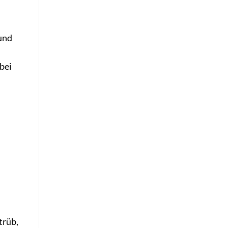
 und
bei
trüb,