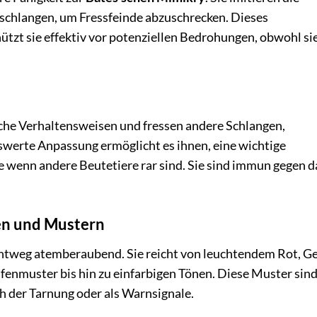
nschlangen, um Fressfeinde abzuschrecken. Dieses
ützt sie effektiv vor potenziellen Bedrohungen, obwohl si
sche Verhaltensweisen und fressen andere Schlangen,
swerte Anpassung ermöglicht es ihnen, eine wichtige
 wenn andere Beutetiere rar sind. Sie sind immun gegen d
ben und Mustern
chtweg atemberaubend. Sie reicht von leuchtendem Rot, G
fenmuster bis hin zu einfarbigen Tönen. Diese Muster sind
h der Tarnung oder als Warnsignale.