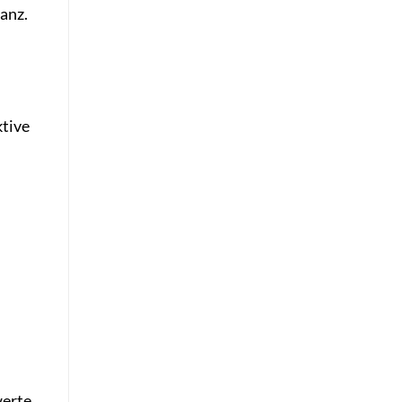
anz.
ktive
werte