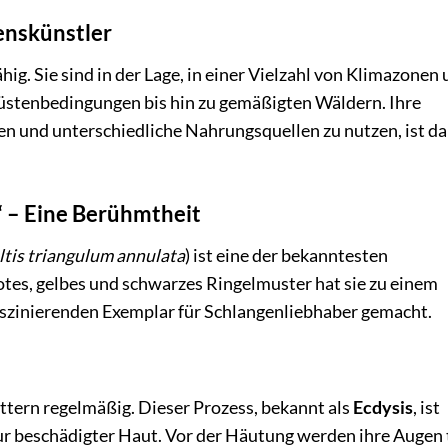
enskünstler
ig. Sie sind in der Lage, in einer Vielzahl von Klimazonen
üstenbedingungen bis hin zu gemäßigten Wäldern. Ihre
en und unterschiedliche Nahrungsquellen zu nutzen, ist da
“ – Eine Berühmtheit
tis triangulum annulata
) ist eine der bekanntesten
otes, gelbes und schwarzes Ringelmuster hat sie zu einem
aszinierenden Exemplar für Schlangenliebhaber gemacht.
ttern regelmäßig. Dieser Prozess, bekannt als
Ecdysis
, ist
ur beschädigter Haut. Vor der Häutung werden ihre Augen 