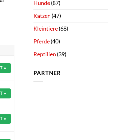
Hunde
(87)
m
Katzen
(47)
Kleintiere
(68)
Pferde
(40)
Reptilien
(39)
T »
PARTNER
T »
T »