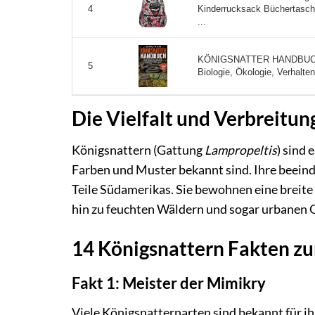
Kinderrucksack Büchertasc
4
...
KÖNIGSNATTER HANDBUCH: De
5
Biologie, Ökologie, Verhalte
Die Vielfalt und Verbreitun
Königsnattern (Gattung
Lampropeltis
) sind 
Farben und Muster bekannt sind. Ihre beeindr
Teile Südamerikas. Sie bewohnen eine breit
hin zu feuchten Wäldern und sogar urbanen G
14 Königsnattern Fakten z
Fakt 1: Meister der Mimikry
Viele Königsnatternarten sind bekannt für ih