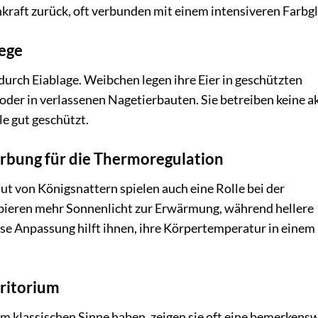
kraft zurück, oft verbunden mit einem intensiveren Farbgl
lege
durch Eiablage. Weibchen legen ihre Eier in geschützten
 oder in verlassenen Nagetierbauten. Sie betreiben keine a
le gut geschützt.
ärbung für die Thermoregulation
ut von Königsnattern spielen auch eine Rolle bei der
bieren mehr Sonnenlicht zur Erwärmung, während hellere
se Anpassung hilft ihnen, ihre Körpertemperatur in einem
rritorium
m klassischen Sinne haben, zeigen sie oft eine bemerkens