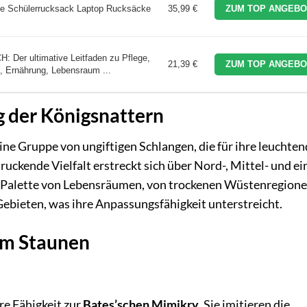
he Schülerrucksack Laptop Rucksäcke
35,99 €
ZUM TOP ANGEBO
r ultimative Leitfaden zu Pflege,
21,39 €
ZUM TOP ANGEBO
n, Ernährung, Lebensraum ...
g der Königsnattern
eine Gruppe von ungiftigen Schlangen, die für ihre leuchte
uckende Vielfalt erstreckt sich über Nord-, Mittel- und ei
e Palette von Lebensräumen, von trockenen Wüstenregione
ebieten, was ihre Anpassungsfähigkeit unterstreicht.
um Staunen
re Fähigkeit zur
Bates’schen Mimikry
. Sie imitieren die