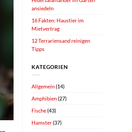
Feuersalamander im Garten
ansiedeln
16 Fakten: Haustier im
Mietvertrag
12 Terrariensand reinigen
Tipps
KATEGORIEN
Allgemein
(14)
Amphibien
(27)
Fische
(43)
Hamster
(37)
gen