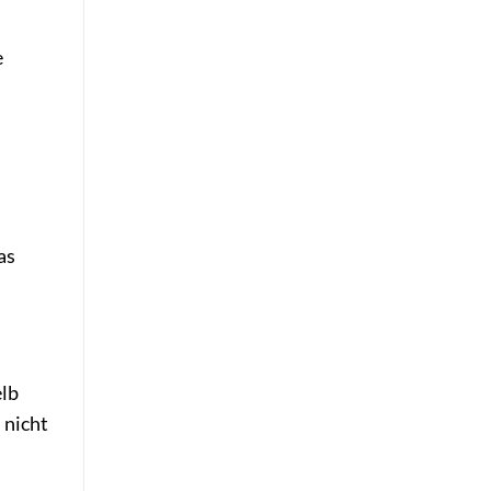
e
as
elb
 nicht