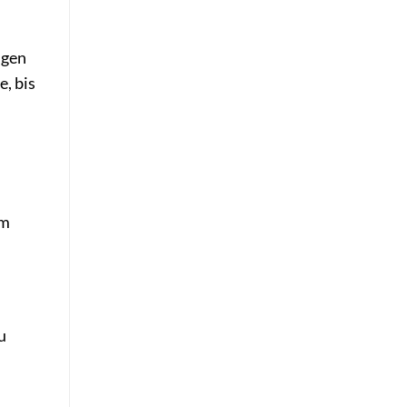
igen
e, bis
d
em
u