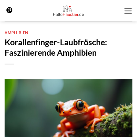
Zum
Inhalt
springen
AMPHIBIEN
Korallenfinger-Laubfrösche:
Faszinierende Amphibien