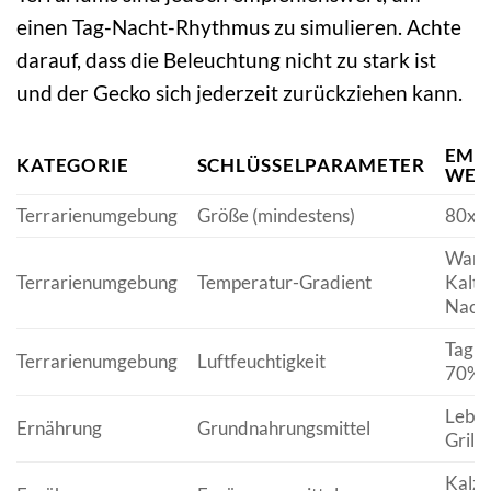
einen Tag-Nacht-Rhythmus zu simulieren. Achte
darauf, dass die Beleuchtung nicht zu stark ist
und der Gecko sich jederzeit zurückziehen kann.
EMP
KATEGORIE
SCHLÜSSELPARAMETER
WER
Terrarienumgebung
Größe (mindestens)
80x4
Warm
Terrarienumgebung
Temperatur-Gradient
Kalte
Nacht
Tag: 
Terrarienumgebung
Luftfeuchtigkeit
70%
Leben
Ernährung
Grundnahrungsmittel
Grill
Kalzi