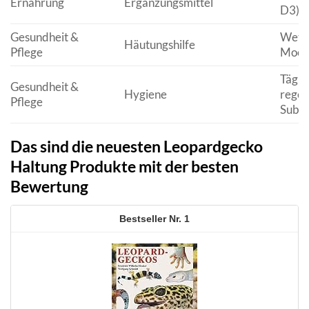
Ernährung
Ergänzungsmittel
D3), 
Gesundheit &
Wet B
Häutungshilfe
Pflege
Moos
Tägli
Gesundheit &
Hygiene
regel
Pflege
Subst
Das sind die neuesten Leopardgecko
Haltung Produkte mit der besten
Bewertung
1