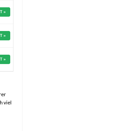
T »
T »
T »
rer
 viel