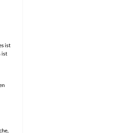
s ist
 ist
nen
che,