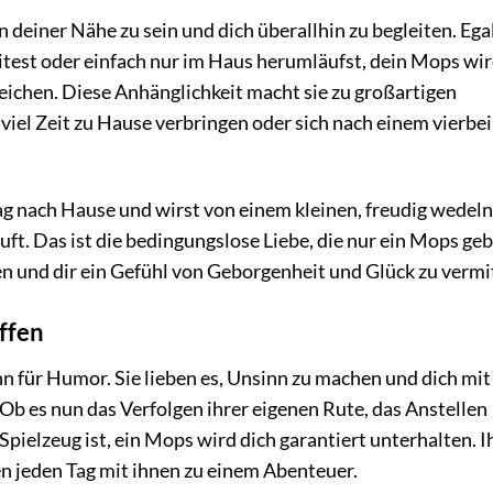
n deiner Nähe zu sein und dich überallhin zu begleiten. Egal
itest oder einfach nur im Haus herumläufst, dein Mops wi
eichen. Diese Anhänglichkeit macht sie zu großartigen
viel Zeit zu Hause verbringen oder sich nach einem vierbe
Tag nach Hause und wirst von einem kleinen, freudig wedel
ft. Das ist die bedingungslose Liebe, die nur ein Mops ge
en und dir ein Gefühl von Geborgenheit und Glück zu vermi
offen
für Humor. Sie lieben es, Unsinn zu machen und dich mit
Ob es nun das Verfolgen ihrer eigenen Rute, das Anstellen
pielzeug ist, ein Mops wird dich garantiert unterhalten. I
 jeden Tag mit ihnen zu einem Abenteuer.