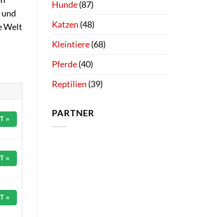
Hunde
(87)
e und
Katzen
(48)
e Welt
Kleintiere
(68)
Pferde
(40)
Reptilien
(39)
PARTNER
T »
T »
T »