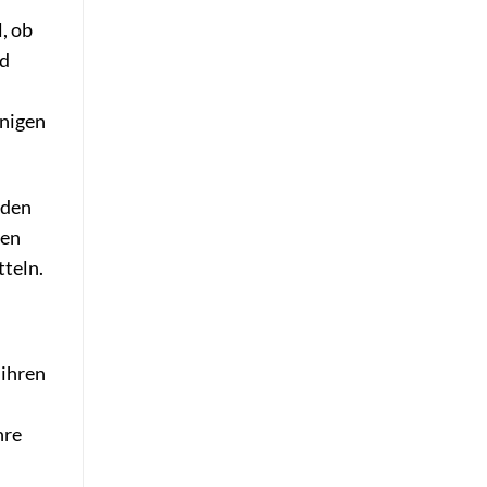
, ob
rd
inigen
nden
ben
tteln.
 ihren
hre