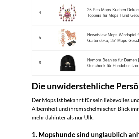
25 Pcs Mops Kuchen Dekora
4
Toppers für Mops Hund Gebur
Newofview Mops Windspiel fü
5
Gartendeko, 35'' Mops Gesch
Nymora Beanies für Damen 
6
Geschenk für Hundebesitzer 
Die unwiderstehliche Pers
Der Mops ist bekannt für sein liebevolles und
Albernheit und ihrem schelmischen Blick imm
mehr dahinter als nur Ulk.
1. Mopshunde sind unglaublich an