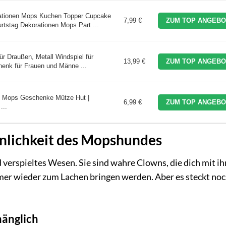
tionen Mops Kuchen Topper Cupcake
7,99 €
ZUM TOP ANGEBO
tstag Dekorationen Mops Part ...
r Draußen, Metall Windspiel für
13,99 €
ZUM TOP ANGEBO
enk für Frauen und Männe ...
| Mops Geschenke Mütze Hut |
6,99 €
ZUM TOP ANGEBO
...
önlichkeit des Mopshundes
 verspieltes Wesen. Sie sind wahre Clowns, die dich mit ih
er wieder zum Lachen bringen werden. Aber es steckt noch
hänglich