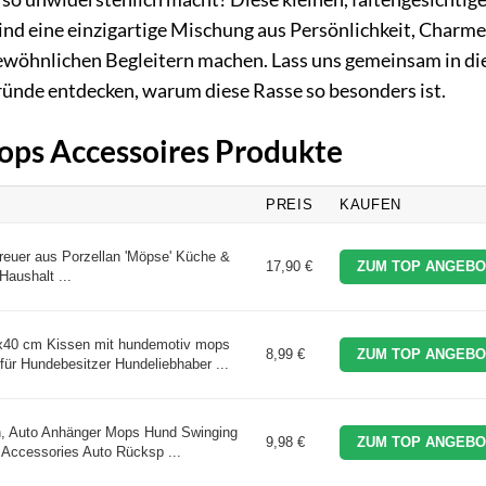
 sind eine einzigartige Mischung aus Persönlichkeit, Charm
gewöhnlichen Begleitern machen. Lass uns gemeinsam in di
ünde entdecken, warum diese Rasse so besonders ist.
Mops Accessoires Produkte
PREIS
KAUFEN
treuer aus Porzellan 'Möpse' Küche &
17,90 €
ZUM TOP ANGEBO
Haushalt ...
40 cm Kissen mit hundemotiv mops
8,99 €
ZUM TOP ANGEBO
r Hundebesitzer Hundeliebhaber ...
, Auto Anhänger Mops Hund Swinging
9,98 €
ZUM TOP ANGEBO
Accessories Auto Rücksp ...