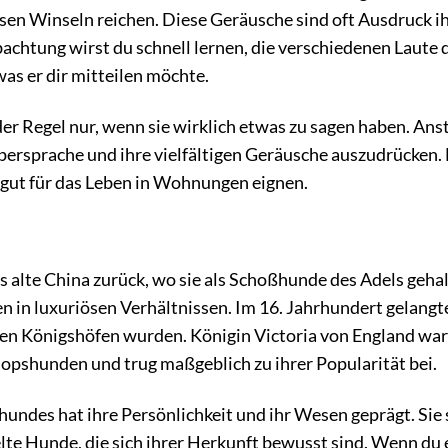
isen Winseln reichen. Diese Geräusche sind oft Ausdruck i
achtung wirst du schnell lernen, die verschiedenen Laute 
as er dir mitteilen möchte.
 der Regel nur, wenn sie wirklich etwas zu sagen haben. Ans
örpersprache und ihre vielfältigen Geräusche auszudrücken.
h gut für das Leben in Wohnungen eignen.
s alte China zurück, wo sie als Schoßhunde des Adels geha
n in luxuriösen Verhältnissen. Im 16. Jahrhundert gelangt
 den Königshöfen wurden. Königin Victoria von England war
opshunden und trug maßgeblich zu ihrer Popularität bei.
ndes hat ihre Persönlichkeit und ihr Wesen geprägt. Sie 
elte Hunde, die sich ihrer Herkunft bewusst sind. Wenn du