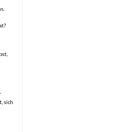
on.
at?
bst,
r
, sich