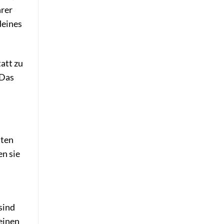
hrer
deines
tatt zu
 Das
lten
en sie
sind
 einen