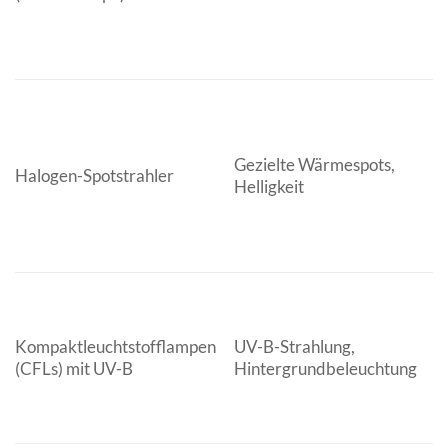
b
T
Gezielte Wärmespots,
Halogen-Spotstrahler
(
Helligkeit
G
U
Kompaktleuchtstofflampen
UV-B-Strahlung,
Re
(CFLs) mit UV-B
Hintergrundbeleuchtung
E