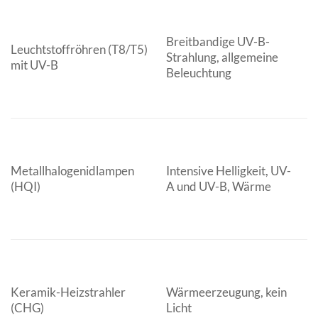
Breitbandige UV-B-
U
Leuchtstoffröhren (T8/T5)
Strahlung, allgemeine
R
mit UV-B
Beleuchtung
T
G
R
Metallhalogenidlampen
Intensive Helligkeit, UV-
L
(HQI)
A und UV-B, Wärme
G
P
T
u
b
Keramik-Heizstrahler
Wärmeerzeugung, kein
n
(CHG)
Licht
o