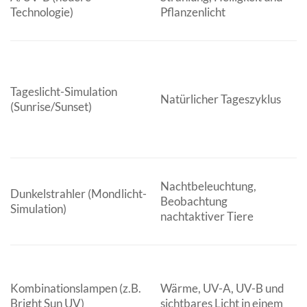
Technologie)
Pflanzenlicht
P
b
A
Tageslicht-Simulation
F
Natürlicher Tageszyklus
(Sunrise/Sunset)
n
B
Nachtbeleuchtung,
N
Dunkelstrahler (Mondlicht-
Beobachtung
Re
Simulation)
nachtaktiver Tiere
M
T
Kombinationslampen (z.B.
Wärme, UV-A, UV-B und
m
Bright Sun UV)
sichtbares Licht in einem